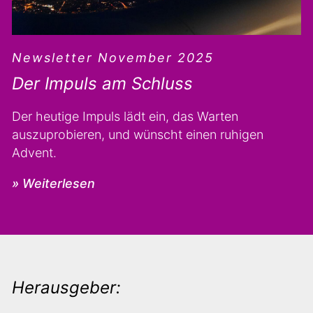
Newsletter November 2025
Der Impuls am Schluss
Der heutige Impuls lädt ein, das Warten
auszuprobieren, und wünscht einen ruhigen
Advent.
» Weiterlesen
Herausgeber: