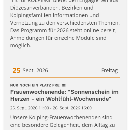
“Fit für KOLPING” bietet den Engagierten aus
Diözesanverbänden, Bezirken und
Kolpingsfamilien Informationen und
Vernetzung zu den verschiedensten Themen.
Das Programm für 2026 steht online bereit,
Anmeldungen für einzelne Module sind
möglich.
25
Sept. 2026
Freitag
Datum: 25. September 2026
:
NUR NOCH EIN PLATZ FREI !!!!
Frauenwochenende: "Sonnenschein im
Herzen - ein Wohlfühl-Wochenende"
25. Sept. 2026 11:00 - 26. Sept. 2026 16:00
Unsere Kolping-Frauenwochenenden sind
eine besondere Gelegenheit, dem Alltag zu