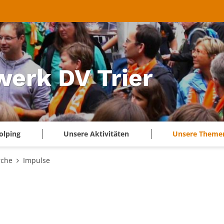
werk DV Trier
olping
Unsere Aktivitäten
Unsere Theme
rche
Impulse