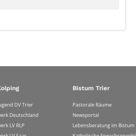
olping
Bistum Trier
ugend DV Trier
Pastorale Räume
werk Deutschland
Newsportal
erk LV RLP
Lebensberatung im Bistum
erk LV Saar
Katholische Erwachsenenbi