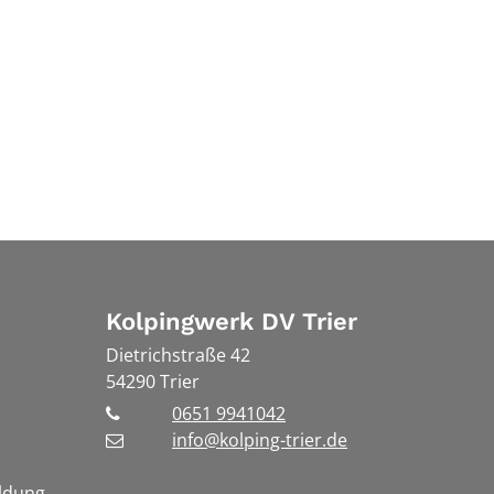
Kolpingwerk DV Trier
Dietrichstraße 42
54290
Trier
0651 9941042
info@kolping-trier.de
ldung