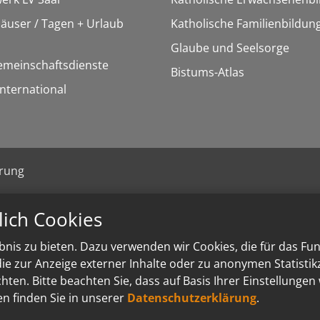
äuser / Tagen + Urlaub
Katholische Familienbildun
Glaube und Seelsorge
emeinschaftsdienste
Bistums-Atlas
International
ärung
lich Cookies
nis zu bieten. Dazu verwenden wir Cookies, die für das Fu
e zur Anzeige externer Inhalte oder zu anonymen Statisti
ten. Bitte beachten Sie, dass auf Basis Ihrer Einstellungen
en finden Sie in unserer
Datenschutzerklärung
.