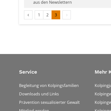
aus den Newslettern
Vorherige Seite
Nächste Seite
1
2
3
Service
Mehr K
Begleitung von Kolpingsfamilien
Kolpingj
Downloads und Links
Kolping
Prävention sexualisierter Gewalt
Kolpingw
Mitglied werden
Kolpingw