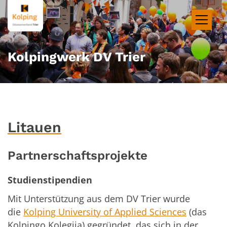
Zum Inhalt springen
Kolpingwerk DV Trier
Litauen
Partnerschaftsprojekte
Studienstipendien
Mit Unterstützung aus dem DV Trier wurde
die
Kolping University of Applied Sciences
(das
Kolpingo Kolegija) gegründet, das sich in der