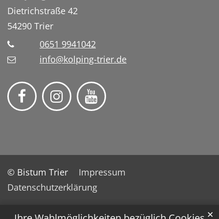
Dietrichstraße 42
54290
Trier
0651 9941042
info@kolping-trier.de
© Bistum Trier
Impressum
Datenschutzerklärung
✕
Ihre Wahlmöglichkeiten bezüglich Cookies