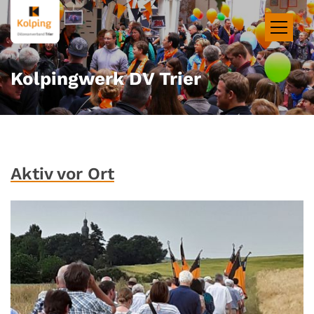
Zum Inhalt springen
Kolpingwerk DV Trier
Aktiv vor Ort