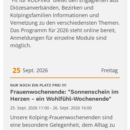
“Fit für KOLPING” bietet den Engagierten aus
Diözesanverbänden, Bezirken und
Kolpingsfamilien Informationen und
Vernetzung zu den verschiedensten Themen.
Das Programm für 2026 steht online bereit,
Anmeldungen für einzelne Module sind
möglich.
25
Sept. 2026
Freitag
Datum: 25. September 2026
:
NUR NOCH EIN PLATZ FREI !!!!
Frauenwochenende: "Sonnenschein im
Herzen - ein Wohlfühl-Wochenende"
25. Sept. 2026 11:00 - 26. Sept. 2026 16:00
Unsere Kolping-Frauenwochenenden sind
eine besondere Gelegenheit, dem Alltag zu