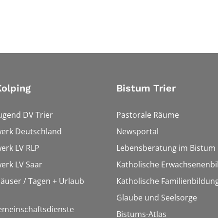
olping
Bistum Trier
ugend DV Trier
Pastorale Räume
werk Deutschland
Newsportal
erk LV RLP
Lebensberatung im Bistum
erk LV Saar
Katholische Erwachsenenbi
äuser / Tagen + Urlaub
Katholische Familienbildun
Glaube und Seelsorge
emeinschaftsdienste
Bistums-Atlas