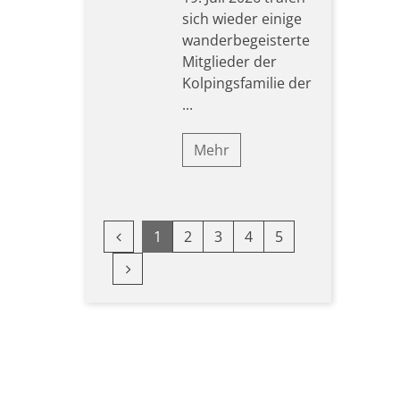
sich wieder einige
wanderbegeisterte
Mitglieder der
Kolpingsfamilie der
...
Mehr
Vorherige Seite
1
2
3
4
5
Nächste Seite