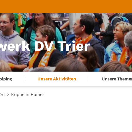
werk DV Trier
olping
Unsere Aktivitäten
Unsere Theme
Ort
Krippe in Humes