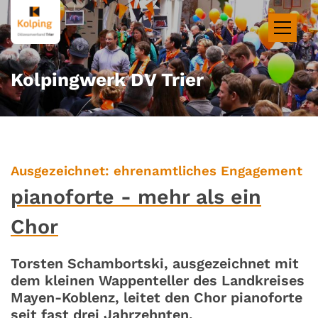
Zum Inhalt springen
Kolpingwerk DV Trier
:
Ausgezeichnet: ehrenamtliches Engagement
pianoforte - mehr als ein
Chor
Torsten Schambortski, ausgezeichnet mit
dem kleinen Wappenteller des Landkreises
Mayen-Koblenz, leitet den Chor pianoforte
seit fast drei Jahrzehnten.