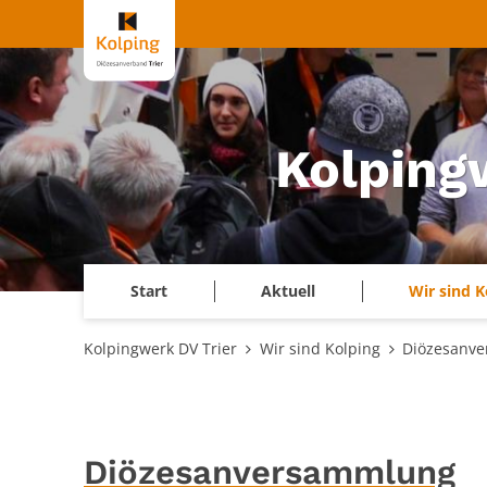
Zum Inhalt springen
Kolping
Start
Aktuell
Wir sind K
Kolpingwerk DV Trier
Wir sind Kolping
Diözesanve
Diözesanversammlung