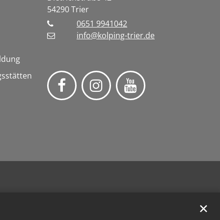
54290
Trier
0651 9941042
info@kolping-trier.de
ldung
gsstätten
✕