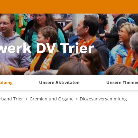
werk DV Trier
olping
Unsere Aktivitäten
Unsere Theme
rband Trier
Gremien und Organe
Diözesanversammlung