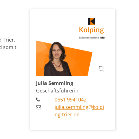
Trier.
d somit
Julia
Semmling
Geschäftsführerin
0651 9941042
julia.semmling@kolpi
ng-trier.de