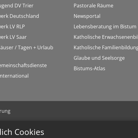
ugend DV Trier
Pastorale Räume
werk Deutschland
Newsportal
erk LV RLP
Lebensberatung im Bistum
erk LV Saar
Katholische Erwachsenenbi
äuser / Tagen + Urlaub
Katholische Familienbildun
Glaube und Seelsorge
emeinschaftsdienste
Bistums-Atlas
International
ärung
lich Cookies