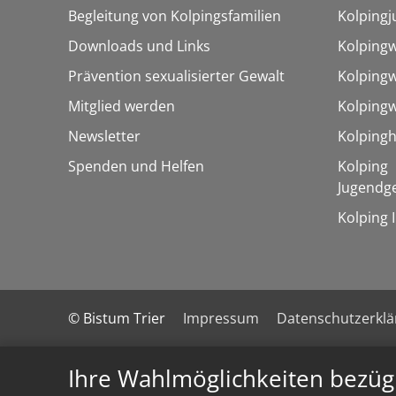
Begleitung von Kolpingsfamilien
Kolpingj
Downloads und Links
Kolping
Prävention sexualisierter Gewalt
Kolpingw
Mitglied werden
Kolpingw
Newsletter
Kolpingh
Spenden und Helfen
Kolping
Jugendg
Kolping 
© Bistum Trier
Impressum
Datenschutzerkl
Ihre Wahlmöglichkeiten bezüg