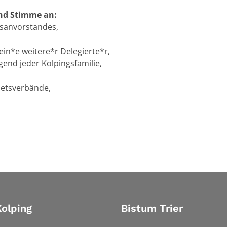
nd Stimme an:
esanvorstandes,
 ein*e weitere*r Delegierte*r,
gend jeder Kolpingsfamilie,
ietsverbände,
olping
Bistum Trier