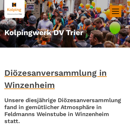
Zum Inhalt springen
Kolpingwerk DV Trier
Diözesanversammlung in
Winzenheim
Unsere diesjährige Diözesanversammlung
fand in gemütlicher Atmosphäre in
Feldmanns Weinstube in Winzenheim
statt.