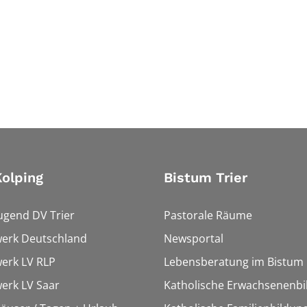
olping
Bistum Trier
ugend DV Trier
Pastorale Räume
werk Deutschland
Newsportal
erk LV RLP
Lebensberatung im Bistum
erk LV Saar
Katholische Erwachsenenbi