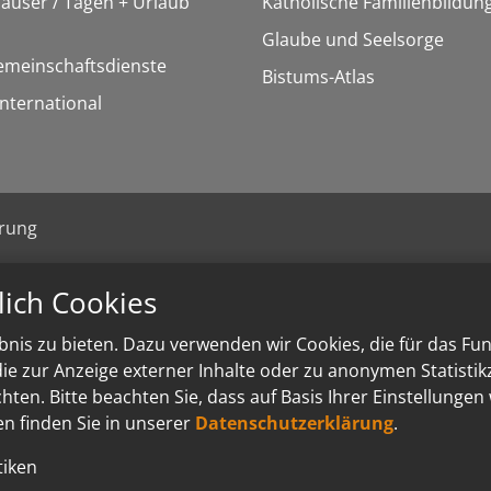
äuser / Tagen + Urlaub
Katholische Familienbildun
Glaube und Seelsorge
emeinschaftsdienste
Bistums-Atlas
International
ärung
lich Cookies
nis zu bieten. Dazu verwenden wir Cookies, die für das Fu
e zur Anzeige externer Inhalte oder zu anonymen Statisti
ten. Bitte beachten Sie, dass auf Basis Ihrer Einstellungen
en finden Sie in unserer
Datenschutzerklärung
.
tiken