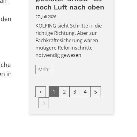
nsam
noch Luft nach oben
27. Juli 2026
n den
KOLPING sieht Schritte in die
richtige Richtung. Aber zur
n
Fachkräftesicherung wären
mutigere Reformschritte
notwendig gewesen.
liche
Mehr
en in
Vorherige Seite
1
2
3
4
5
Nächste Seite