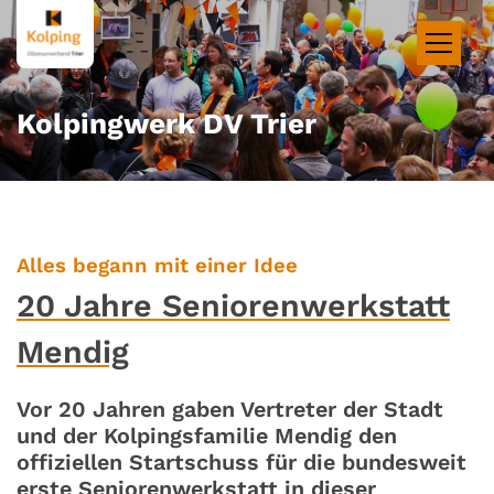
Zum Inhalt springen
Kolpingwerk DV Trier
:
Alles begann mit einer Idee
20 Jahre Seniorenwerkstatt
Mendig
Vor 20 Jahren gaben Vertreter der Stadt
und der Kolpingsfamilie Mendig den
offiziellen Startschuss für die bundesweit
erste Seniorenwerkstatt in dieser