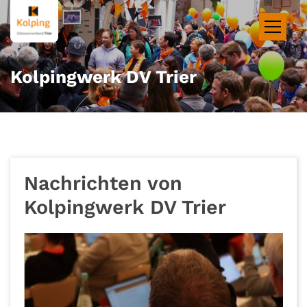
Zum Inhalt springen
Kolpingwerk DV Trier
Nachrichten von
Kolpingwerk DV Trier