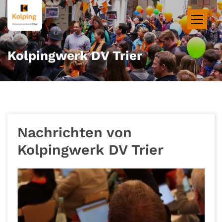
Zum Inhalt springen
Kolpingwerk DV Trier
Nachrichten von
Kolpingwerk DV Trier